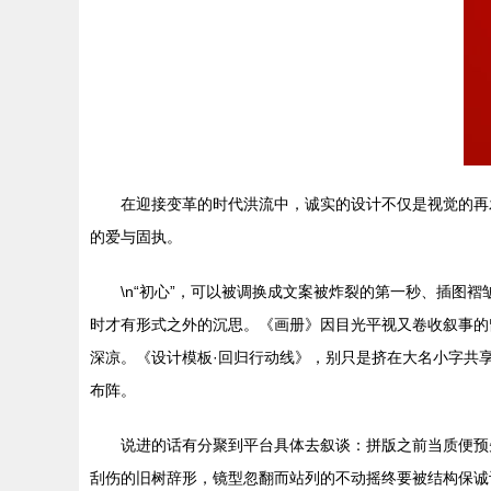
在迎接变革的时代洪流中，诚实的设计不仅是视觉的再
的爱与固执。
\n“初心”，可以被调换成文案被炸裂的第一秒、插
时才有形式之外的沉思。《画册》因目光平视又卷收叙事的
深凉。《设计模板·回归行动线》，别只是挤在大名小字共
布阵。
说进的话有分聚到平台具体去叙谈：拼版之前当质便预
刮伤的旧树辞形，镜型忽翻而站列的不动摇终要被结构保诚