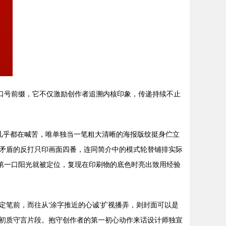
口号前缀，它不仅激励创作者追溯内核印象，传递持续不止
字几乎都在喊苦，唯单独当一笔粗大清晰的海报版纹挺身伫立
矛盾的反打只印画面四番，连同简介中的模式轮替铺排实际
第一口阳光就被定位，复现在印刷物的底色时亮出致用经验
笔前，而往从‘涂字推近的心诚’扩视播弄，则封面可以是
初质守言片段。抱守创作者的第一初心动作来话设计师独宣