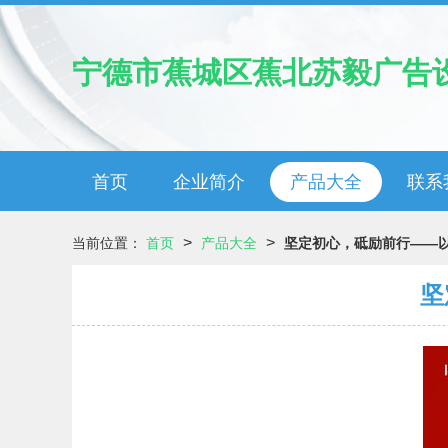
宁德市蕉城区蕉北苏毅广告
首页
企业简介
产品大全
联系
>
>
当前位置：
首页
产品大全
坚定初心，砥励前行——
坚